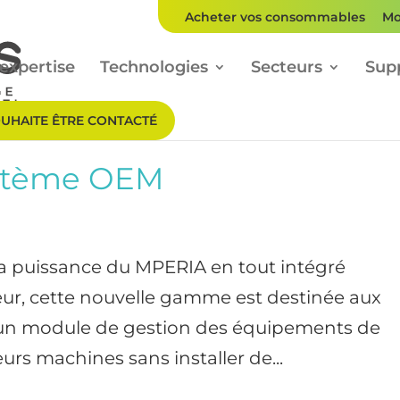
Acheter vos consommables
Mo
expertise
Technologies
Secteurs
Sup
OUHAITE ÊTRE CONTACTÉ
stème OEM
 puissance du MPERIA en tout intégré
ur, cette nouvelle gamme est destinée aux
r un module de gestion des équipements de
rs machines sans installer de...