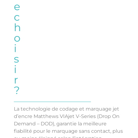
e
c
h
o
i
s
i
r
?
La technologie de codage et marquage jet
d’encre Matthews VIAjet V-Series (Drop On
Demand – DOD), garantie la meilleure
fiabilité pour le marquage sans contact, plus