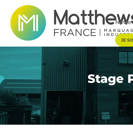
Notre 
JE S
Stage P