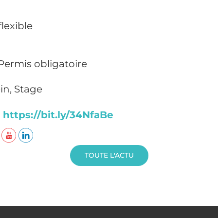
flexible
Permis obligatoire
in, Stage
⏩
https://bit.ly/34NfaBe
TOUTE L'ACTU