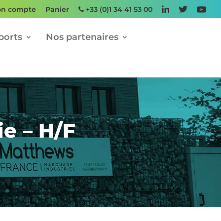
n compte
Panier
+33 (0)1 34 41 53 00
ports
Nos partenaires
ie – H/F