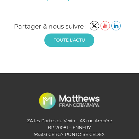
Partager & nous suivre :
TOUTE L'ACTU
ZA les Portes du Vexin – 43 rue Ampère
BP 20081 – ENNERY
95303 CERGY PONTOISE CEDEX