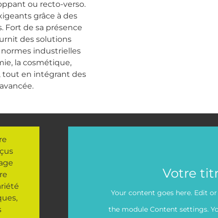
ppant ou recto-verso.
xigeants grâce à des
 Fort de sa présence
urnit des solutions
 normes industrielles
ie, la cosmétique,
, tout en intégrant des
 avancée.
re
nçus
tage
Votre titr
tre
riété
Your content goes here. Edit or 
ques,
s
the module Content settings. Yo