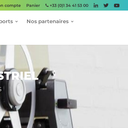
n compte
Panier
+33 (0)1 34 41 53 00
ports
Nos partenaires
STRIEL
S