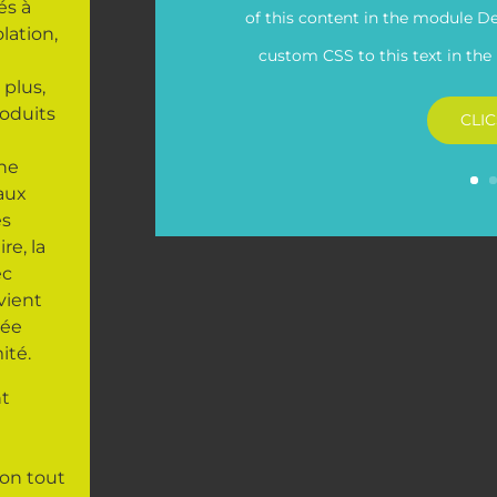
és à
of this content in the module D
lation,
custom CSS to this text in th
 plus,
roduits
CLI
une
 aux
es
re, la
ec
vient
sée
ité.
nt
ion tout