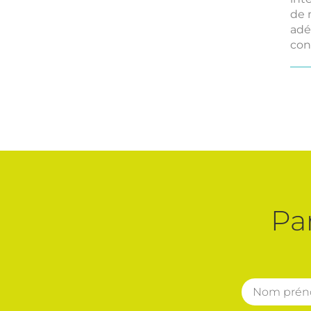
de 
adé
con
Pa