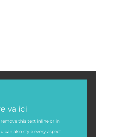
e va ici
remove this text inline or in
u can also style every aspect