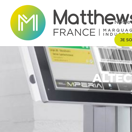
Notre 
JE S
ALTEC