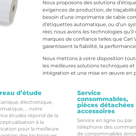
Nous proposons des solutions d’étique
exigences de production, de traçabili
besoin d’une imprimante de table co
d’étiquettes automatique, ou d’un s
réel, nous avons les technologies qu’il
marques de confiance telles que Carl V
garantissent la fiabilité, la performance
Nous mettons à votre disposition tout
les meilleures solutions techniques e
intégration et une mise en œuvre en 
reau d’étude
Service
consommables,
anique, électronique,
pièces détachées 
ormatique, … notre
accessoires
vice études répond de la
Service en ligne ou par
ceptualisation à la
téléphone des comman
rication pour la meilleure
de consommables (encr
égration des techniques