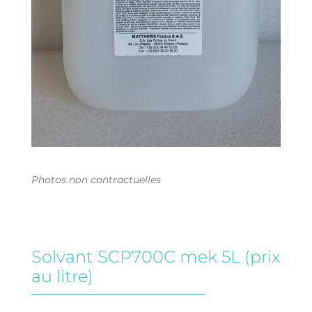
Photos non contractuelles
Solvant SCP700C mek 5L (prix
au litre)