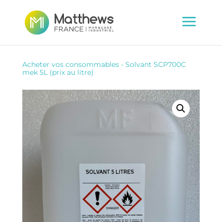
Acheter vos consommables
-
Solvant SCP700C
mek 5L (prix au litre)