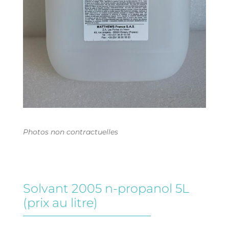
Photos non contractuelles
Solvant 2005 n-propanol 5L
(prix au litre)