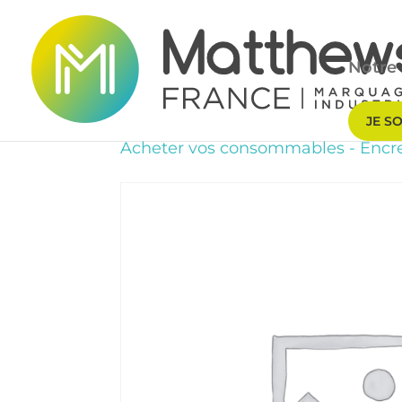
Notre 
JE S
Acheter vos consommables
-
Encr