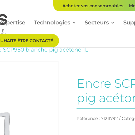
Acheter vos consommables
Mo
expertise
Technologies
Secteurs
Sup
OUHAITE ÊTRE CONTACTÉ
e SCP950 blanche pig acétone 1L
Encre SC
pig acéto
Référence :
71211792
Catégo