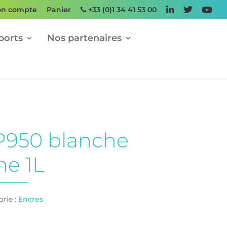
n compte
Panier
+33 (0)1 34 41 53 00
ports
Nos partenaires
P950 blanche
ne 1L
rie :
Encres