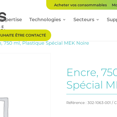
Acheter vos consommables
Mo
expertise
Technologies
Secteurs
Sup
OUHAITE ÊTRE CONTACTÉ
, 750 ml, Plastique Spécial MEK Noire
Encre, 75
Spécial M
Référence :
302-1063-001
C