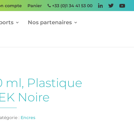
n compte
Panier
+33 (0)1 34 41 53 00
ports
Nos partenaires
0 ml, Plastique
EK Noire
atégorie :
Encres