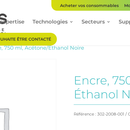
Acheter vos consommables
Mo
expertise
Technologies
Secteurs
Sup
OUHAITE ÊTRE CONTACTÉ
e, 750 ml, Acétone/Éthanol Noire
Encre, 75
Éthanol N
Référence :
302-2008-001
C