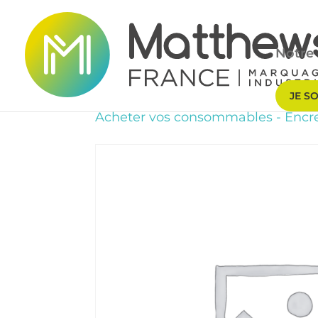
Notre 
JE S
Acheter vos consommables
-
Encr