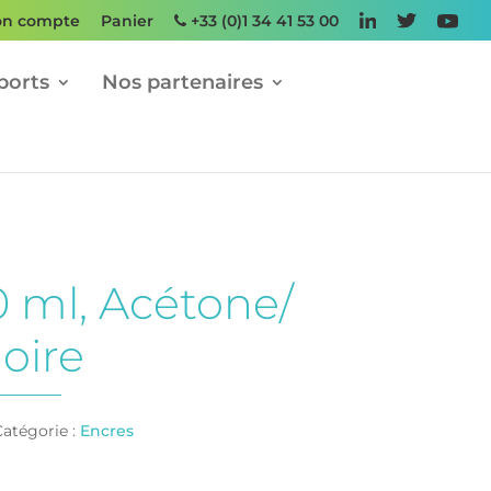
n compte
Panier
+33 (0)1 34 41 53 00
ports
Nos partenaires
0 ml, Acétone/
oire
atégorie :
Encres