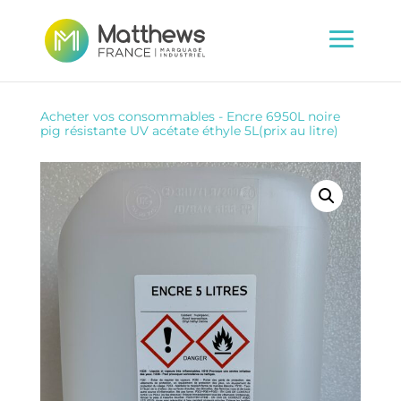
Acheter vos consommables
-
Encre 6950L noire
pig résistante UV acétate éthyle 5L(prix au litre)