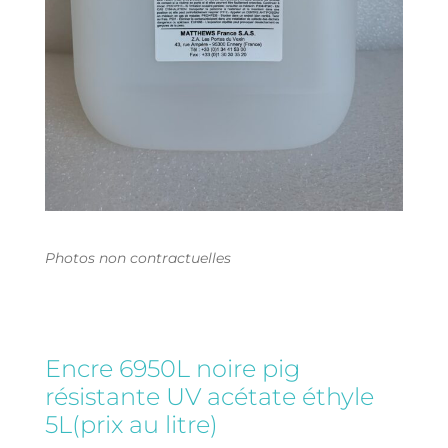
Photos non contractuelles
Encre 6950L noire pig
résistante UV acétate éthyle
5L(prix au litre)