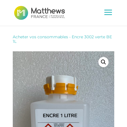
Acheter vos consommables
-
Encre 3002 verte BE
1L