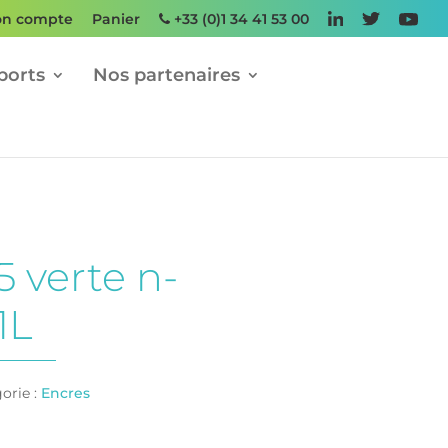
n compte
Panier
+33 (0)1 34 41 53 00
ports
Nos partenaires
5 verte n-
1L
orie :
Encres