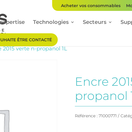
Acheter vos consommables
Mo
expertise
Technologies
Secteurs
Sup
OUHAITE ÊTRE CONTACTÉ
 2015 verte n-propanol 1L
Encre 201
propanol 
Référence :
71000771
Catég