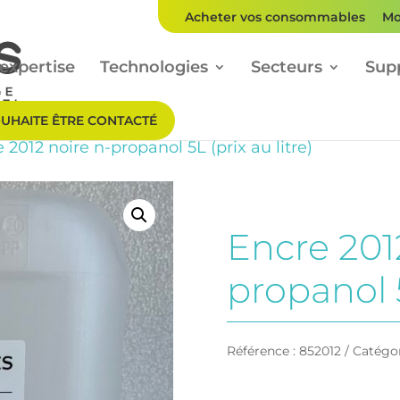
Acheter vos consommables
Mo
expertise
Technologies
Secteurs
Sup
OUHAITE ÊTRE CONTACTÉ
 2012 noire n-propanol 5L (prix au litre)
Encre 201
propanol 5
Référence :
852012
Catégor