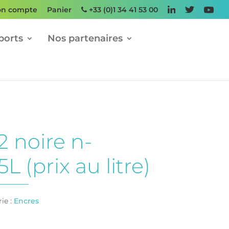
n compte
Panier
+33 (0)1 34 41 53 00
ports
Nos partenaires
2 noire n-
L (prix au litre)
ie :
Encres