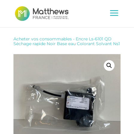
Acheter vos consommables
-
Encre Ls-6101 QD
Séchage rapide Noir Base eau Colorant Solvant Ns1